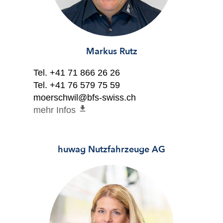
Markus Rutz
Tel.
+41 71 866 26 26
Tel.
+41 76 579 75 59
moerschwil@bfs-swiss.ch
file_download
mehr Infos
huwag Nutzfahrzeuge AG