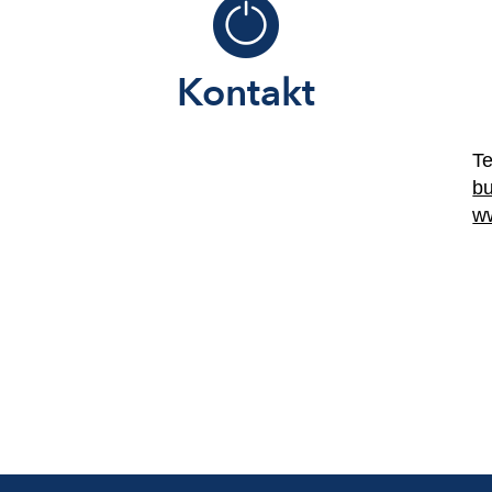
Kontakt
Te
bu
ww