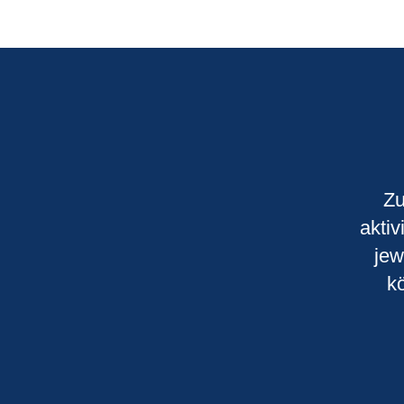
Zu
aktiv
jew
k