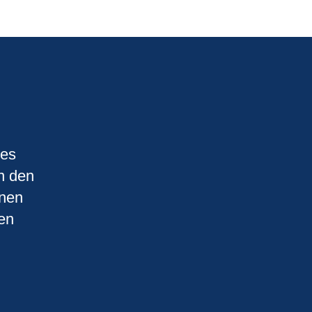
ies
an den
onen
en