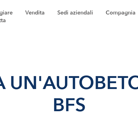
giare
Vendita
Sedi aziendali
Compagnia
tta
 UN'AUTOBET
BFS