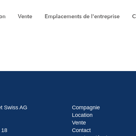
ion
Vente
Emplacements de l'entreprise
C
et Swiss AG
Compagnie
Location
Vente
 18
Contact