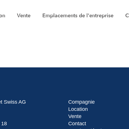
ion
Vente
Emplacements de l'entreprise
C
et Swiss AG
Compagnie
Location
Vente
 18
Contact