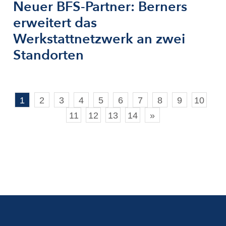
Neuer BFS-Partner: Berners
erweitert das
Werkstattnetzwerk an zwei
Standorten
1
2
3
4
5
6
7
8
9
10
11
12
13
14
»