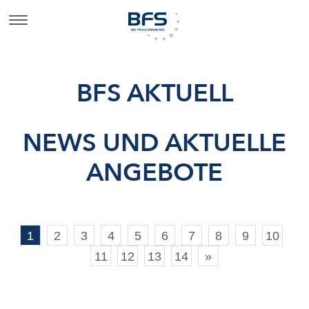
BFS AKTUELL
NEWS UND AKTUELLE
ANGEBOTE
1
2
3
4
5
6
7
8
9
10
11
12
13
14
»