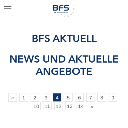
BFS AKTUELL
NEWS UND AKTUELLE
ANGEBOTE
«
1
2
3
4
5
6
7
8
9
10
11
12
13
14
»