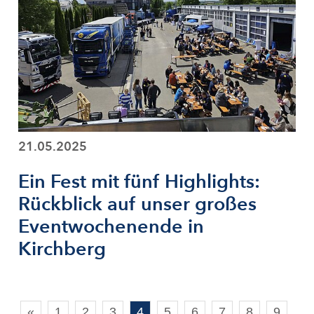
21.05.2025
Ein Fest mit fünf Highlights:
Rückblick auf unser großes
Eventwochenende in
Kirchberg
«
1
2
3
4
5
6
7
8
9