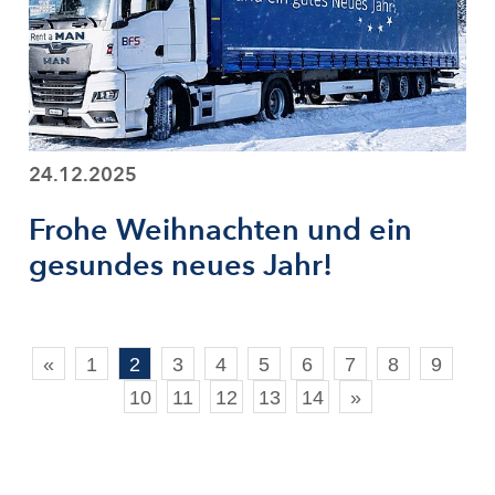
24.12.2025
Frohe Weihnachten und ein
gesundes neues Jahr!
«
1
2
3
4
5
6
7
8
9
10
11
12
13
14
»