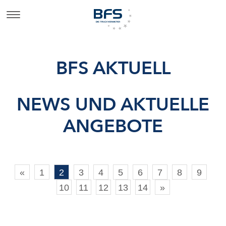
BFS AKTUELL
NEWS UND AKTUELLE
ANGEBOTE
«
1
2
3
4
5
6
7
8
9
10
11
12
13
14
»