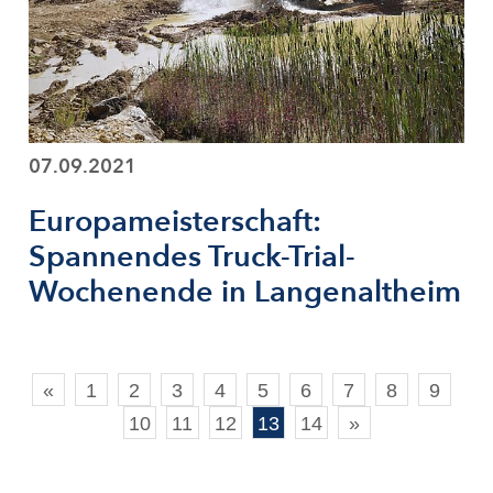
07.09.2021
Europameisterschaft:
Spannendes Truck-Trial-
Wochenende in Langenaltheim
«
1
2
3
4
5
6
7
8
9
10
11
12
13
14
»