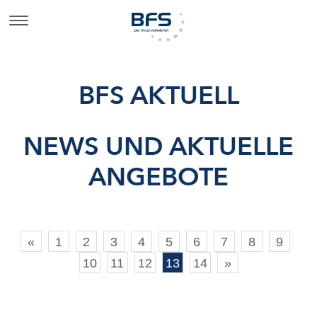
BFS AKTUELL
NEWS UND AKTUELLE
ANGEBOTE
«
1
2
3
4
5
6
7
8
9
10
11
12
13
14
»