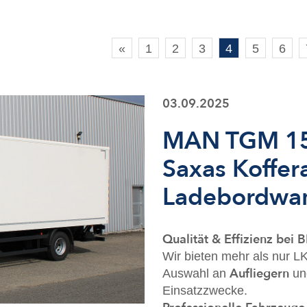
«
1
2
3
4
5
6
03.09.2025
MAN TGM 15.
Saxas Koffer
Ladebordwa
Qualität & Effizienz be
Wir bieten mehr als nur LK
Aufliegern
Auswahl an
u
Einsatzzwecke.