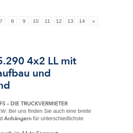
7
8
9
10
11
12
13
14
»
290 4x2 LL mit
aufbau und
nd
i BFS – DIE TRUCKVERMIETER
W: Bei uns finden Sie auch eine breite
Anhängern
nd
für unterschiedlichste