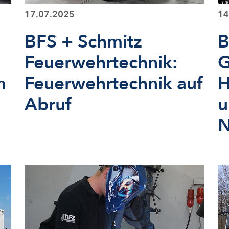
17.07.2025
14
BFS + Schmitz
B
Feuerwehrtechnik:
G
n
Feuerwehrtechnik auf
H
Abruf
u
N