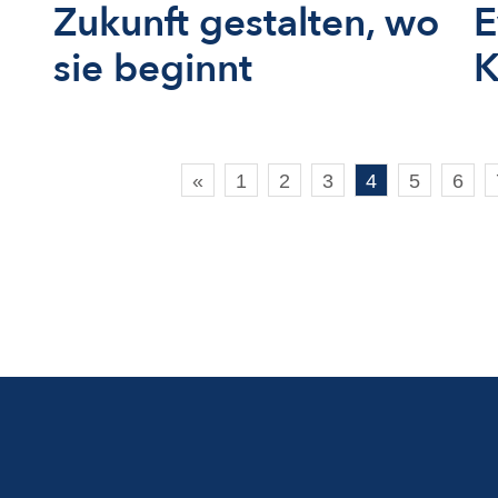
Zukunft gestalten, wo
E
sie beginnt
K
«
1
2
3
4
5
6