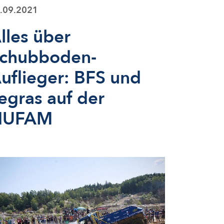
.09.2021
lles über
chubboden-
uflieger: BFS und
egras auf der
NUFAM