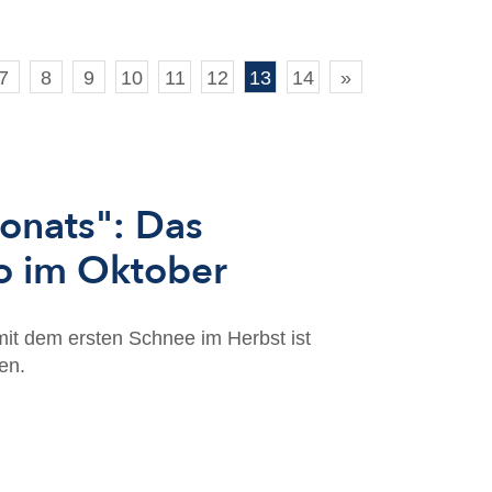
7
8
9
10
11
12
13
14
»
onats": Das
o im Oktober
mit dem ersten Schnee im Herbst ist
en.