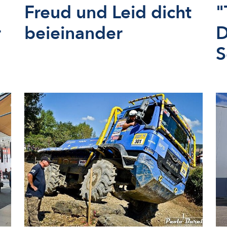
Freud und Leid dicht
"
r
beieinander
D
S