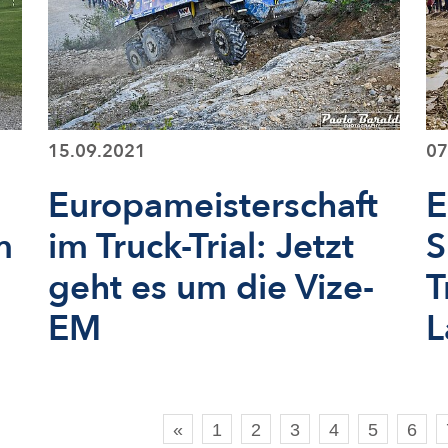
15.09.2021
07
Europameisterschaft
E
m
im Truck-Trial: Jetzt
S
geht es um die Vize-
T
EM
L
«
1
2
3
4
5
6