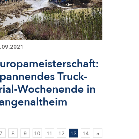
.09.2021
uropameisterschaft:
pannendes Truck-
rial-Wochenende in
angenaltheim
7
8
9
10
11
12
13
14
»