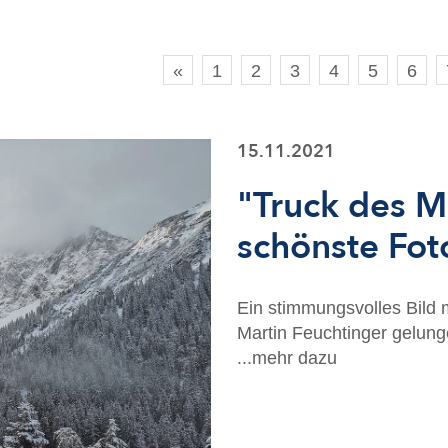
«
1
2
3
4
5
6
15.11.2021
"Truck des M
schönste Fot
Ein stimmungsvolles Bild 
Martin Feuchtinger gelung
...mehr dazu