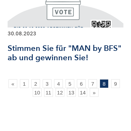
30.08.2023
Stimmen Sie für "MAN by BFS"
ab und gewinnen Sie!
«
1
2
3
4
5
6
7
8
9
10
11
12
13
14
»