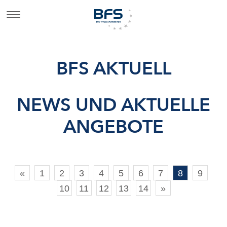
BFS AKTUELL
NEWS UND AKTUELLE
ANGEBOTE
«
1
2
3
4
5
6
7
8
9
10
11
12
13
14
»